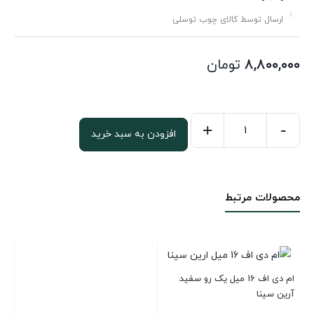
ارسال توسط کالای چوب توسلی
۸,۸۰۰,۰۰۰
تومان
+
-
افزودن به سبد خرید
ام
دی
اف
محصولات مرتبط
16
میل
سفید
فومنات366*183
عدد
ام دی اف 16 میل یک رو سفید
آرین سینا