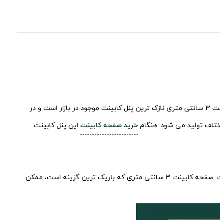
صفحه کابینت 3 سانتی سفید براق یکی از صفحات مناسب دارای کیفیت عالی گزینه ی مناسبی برای کابینت آشپزخانه به شمار می آید.صفحه کابینت 3 سانتی متری نازک ترین پنل کابینت موجود در بازار است و در
خرید صفحه کابینت
این پنل کابینت
وقتی صحبت از صفحات کابینت می شود، عوامل مختلفی وجود دارد که افراد قبل از خرید در نظر می گیرند. یکی از مهمترین موارد ضخامت پانل است. صفحه کابینت 3 سانتی متری که باریک ترین گزینه است، ممکن