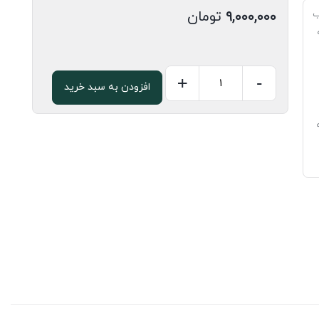
۹,۰۰۰,۰۰۰
تومان
ب
+
-
افزودن به سبد خرید
صفحه
کابینت
دو
لب
3
سانتی
سفید
براق
کد
402
عدد