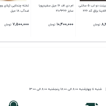
صفحه کابینت دو لب 5 سانتی
ام دی اف 16 میل سفیدپویا
تخته چندلایی (پلای وود
ینا براق کد 226
سایز 366*210
ضدآب 18 میل
۷,۵۰۰,۰۰۰
۱۰,۴۰۰,۰۰۰
۸,
تومان
تومان
تومان
شنبه تا چهارشنبه 8:00 الی 18:00 پنجشنبه 8:00 الی 13:00