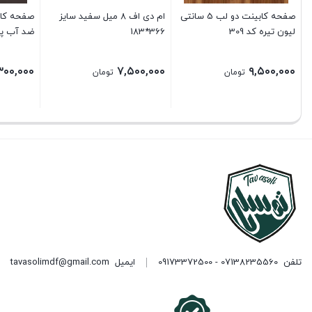
صفحه کابینت دو لب 5 سانتی
ام دی اف 8 میل سفید سایز
لیون تیره کد 309
366*183
ضد آب پالاد
۳۰۰,۰۰۰
۷,۵۰۰,۰۰۰
۹,۵۰۰,۰۰۰
تومان
تومان
تلفن
07138235560 - 09173372500
ایمیل
tavasolimdf@gmail.com