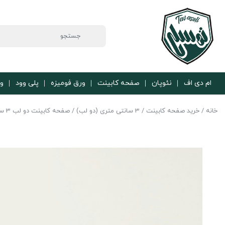
ام دی اف
نئوپان
صفحه کابینت
ورق فومیزه
پلی وود
ور
خانه
/
خرید صفحه کابینت
/
3 سانتی متری (دو لب)
/ صفحه کابینت دو لب 3 سانتی سفید براق کد 402