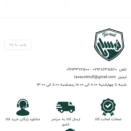
رفتن به بالا
تلفن
07138235560 - 09173372500
ایمیل
tavasolimdf@gmail.com
شنبه تا چهارشنبه 8:00 الی 18:00 پنجشنبه 8:00 الی 13:00
ضمانت اصالت کالا
ارسال کالا به سراسر
مشاوره رایگان خرید کالا
کشور