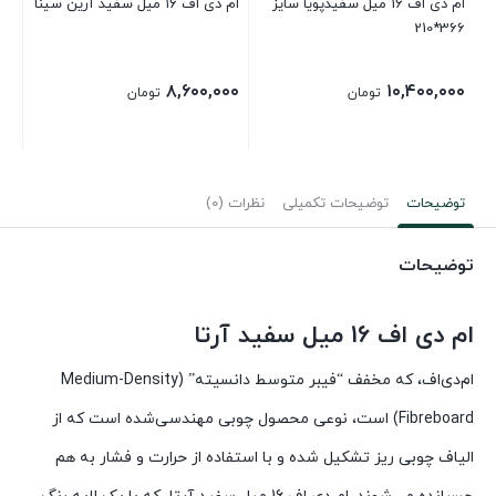
ام دی اف 16 میل سفیدپویا سایز
ام دی اف ۱۶ میل سفید آرین سینا
366*210
سفی
۰۰
۸,۶۰۰,۰۰۰
۱۰,۴۰۰,۰۰۰
تومان
تومان
توضیحات
توضیحات تکمیلی
نظرات (0)
توضیحات
ام دی اف 16 میل سفید آرتا
ام‌دی‌اف، که مخفف “فیبر متوسط دانسیته” (Medium-Density
Fibreboard) است، نوعی محصول چوبی مهندسی‌شده است که از
الیاف چوبی ریز تشکیل شده و با استفاده از حرارت و فشار به هم