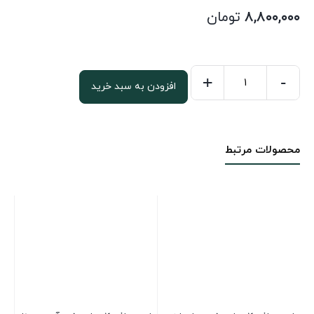
۸,۸۰۰,۰۰۰
تومان
+
-
افزودن به سبد خرید
ام
دی
اف
محصولات مرتبط
16
میل
سفید
آرتا366*183
عدد