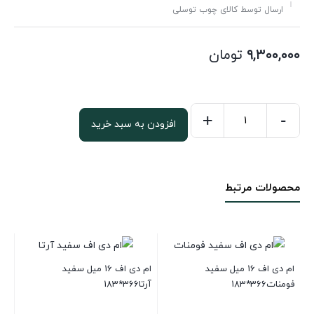
ارسال توسط کالای چوب توسلی
۹,۳۰۰,۰۰۰
تومان
+
-
افزودن به سبد خرید
ام
دی
اف
محصولات مرتبط
16
میل
سفید
براق
خارجی
ام دی اف 16 میل سفید
ام دی اف 16 میل سفید
فومنات366*183
آرتا366*183
فراچوب
عدد