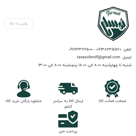
رفتن به بالا
تلفن
07138235560 - 09173372500
ایمیل
tavasolimdf@gmail.com
شنبه تا چهارشنبه 8:00 الی 18:00 پنجشنبه 8:00 الی 13:00
ضمانت اصالت کالا
ارسال کالا به سراسر
مشاوره رایگان خرید کالا
کشور
پرداخت امن