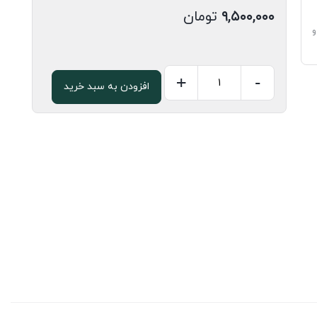
۹,۵۰۰,۰۰۰
تومان
و
+
-
افزودن به سبد خرید
صفحه
کابینت
دو
لب
5
سانتی
لیون
تیره
کد
309
عدد