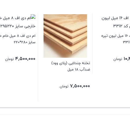
ام دی اف 16 میل لیون تیره
ام دی اف 8 میل خا
سایز 280*220
۴,۵۰۰,۰۰۰
۱۰,
تومان
تومان
تخته چندلایی (پلای وود)
ضدآب 18 میل
۷,۵۰۰,۰۰۰
تومان