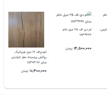
م خارجی
ام دی اف 25 میل خام
366*183
چوب
۰۰
۱۴,۵۰۰,۰۰۰
تومان
ام‌دی‌اف ۱۶ میل اورپاتیک
روکش برجسته مغز تایلندی
سایز ۳.۶۶×۱۸۳
۱۰,۴۰۰,۰۰۰
تومان