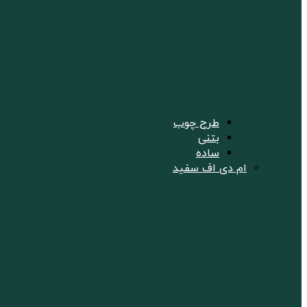
طرح چوب
بتنی
ساده
ام دی اف سفید