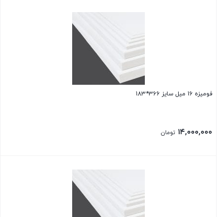
فومیزه 16 میل سایز 366*183
۱۴,۰۰۰,۰۰۰
تومان