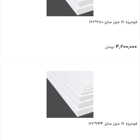
فومیزه 16 میل سایز 280*122
۴,۲۰۰,۰۰۰
تومان
فومیزه 16 میل سایز 244*122