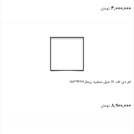
۴,۰۰۰,۰۰۰
تومان
ام دی اف 16 میل سفید ریماز366*183
۸,۹۰۰,۰۰۰
تومان