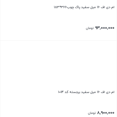
ام دی اف 16 میل سفید پاک چوب366*183
۹۳,۰۰۰,۰۰۰
تومان
ام دی اف 16 میل سفید برجسته کد 1014
۸,۹۰۰,۰۰۰
تومان