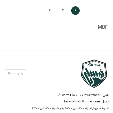
3
2
1
MDF
رفتن به بالا
تلفن
07138235560 - 09173372500
ایمیل
tavasolimdf@gmail.com
شنبه تا چهارشنبه 8:00 الی 18:00 پنجشنبه 8:00 الی 13:00