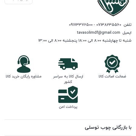
تلفن
07138235560 - 09173372500
ایمیل
tavasolimdf@gmail.com
شنبه تا چهارشنبه 8:00 الی 18:00 پنجشنبه 8:00 الی 13:00
ضمانت اصالت کالا
ارسال کالا به سراسر
مشاوره رایگان خرید کالا
کشور
پرداخت امن
با بازرگانی چوب توسلی