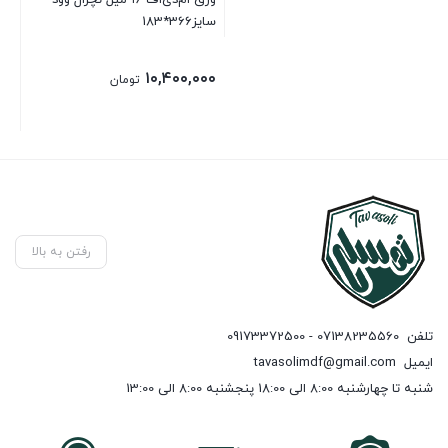
سایز366*183
۱۰,۴۰۰,۰۰۰
تومان
رفتن به بالا
تلفن
07138235560 - 09173372500
ایمیل
tavasolimdf@gmail.com
شنبه تا چهارشنبه 8:00 الی 18:00 پنجشنبه 8:00 الی 13:00