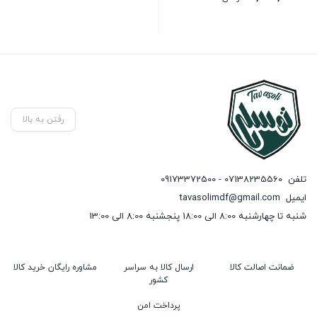
رفتن به بالا
تلفن
07138235560 - 09173372500
ایمیل
tavasolimdf@gmail.com
شنبه تا چهارشنبه 8:00 الی 18:00 پنجشنبه 8:00 الی 13:00
ضمانت اصالت کالا
ارسال کالا به سراسر
مشاوره رایگان خرید کالا
کشور
پرداخت امن