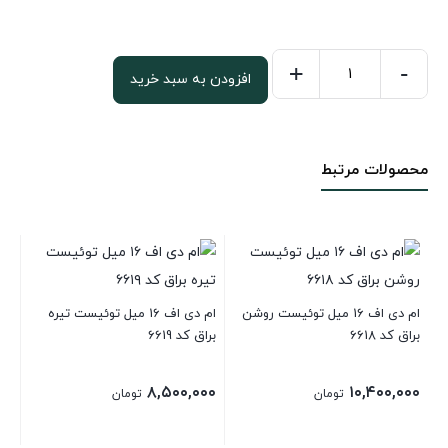
+
-
افزودن به سبد خرید
ام
دی
اف
محصولات مرتبط
16
میل
ونگه
مات
کد
1035
ام دی اف 16 میل توئیست روشن
ام دی اف 16 میل توئیست تیره
براق کد 6618
براق کد 6619
عدد
۸,۵۰۰,۰۰۰
۱۰,۴۰۰,۰۰۰
تومان
تومان
کد 11