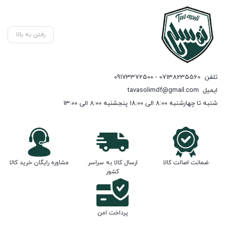
رفتن به بالا
تلفن
07138235560 - 09173372500
ایمیل
tavasolimdf@gmail.com
شنبه تا چهارشنبه 8:00 الی 18:00 پنجشنبه 8:00 الی 13:00
ضمانت اصالت کالا
ارسال کالا به سراسر
مشاوره رایگان خرید کالا
کشور
پرداخت امن