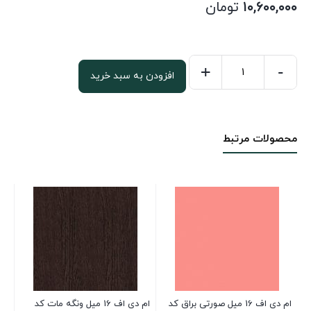
۱۰,۶۰۰,۰۰۰
تومان
+
-
افزودن به سبد خرید
ام
دی
اف
محصولات مرتبط
16
میل
کاپوچینو
متالیک
براق
کد
1112
عدد
ام دی اف 16 میل صورتی براق کد
ام دی اف 16 میل ونگه مات کد