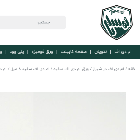
ام دی اف
نئوپان
صفحه کابینت
ورق فومیزه
پلی وود
ور
خانه
/
ام دی اف در شیراز
/
ورق ام‌ دی‌ اف سفید
/
ام دی اف سفید 8 میل
/ ام دی اف 8 میل 