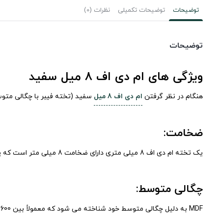
توضیحات
توضیحات تکمیلی
نظرات (0)
توضیحات
ویژگی های ام دی اف 8 میل سفید
هنگام در نظر گرفتن
ام دی اف 8 میل
سفید (تخته فیبر با چگالی متوسط
ضخامت:
یک تخته ام دی اف 8 میلی متری دارای ضخامت 8 میلی متر است که پایداری و استحکام متوسطی را برای کاربردهای مختلف فراهم می کند.
چگالی متوسط:
MDF به دلیل چگالی متوسط ​​خود شناخته می شود که معمولاً بین 600 تا 800 کیلوگرم بر متر مکعب است. این تراکم تعادل بین قدرت و کارایی را تضمین می کند.