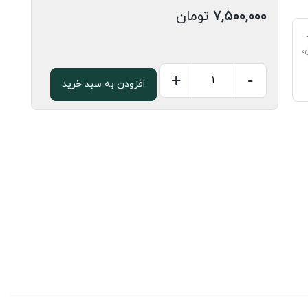
۷,۵۰۰,۰۰۰
تومان
،
+
-
افزودن به سبد خرید
ام
دی
اف
8
میل
سفید
سایز
366*183
عدد