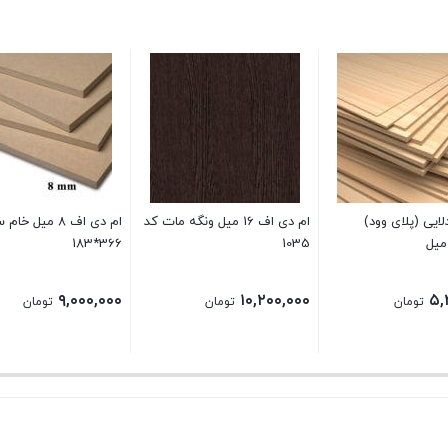
ایی (پلای وود)
ام دی اف 16 میل ونگه مات کد
ام دی اف 8 میل خام
366*183
1035
۹,۰۰۰,۰۰۰
۱۰,۲۰۰,۰۰۰
۵,
تومان
تومان
تومان