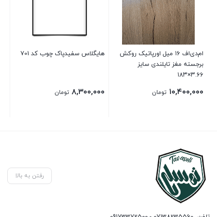
ام‌دی‌اف ۱۶ میل اورپاتیک روکش
هایگلاس سفیدپاک چوب کد 701
برجسته مغز تایلندی سایز
مات
۳.۶۶×۱۸۳
۰۰
۸,۳۰۰,۰۰۰
۱۰,۴۰۰,۰۰۰
تومان
تومان
رفتن به بالا
تلفن
07138235560 - 09173372500