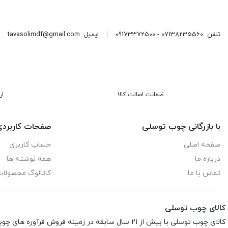
تلفن
07138235560 - 09173372500
ایمیل
tavasolimdf@gmail.com
ضمانت اصالت کالا
ار
با بازرگانی چوب توسلی
صفحات کاربرد
صفحه اصلی
حساب کاربری
درباره ما
همه نوشته ها
تماس با ما
کاتالوگ محصولا
کالای چوب توسلی
کالای چوب توسلی با بیش از 21 سال سابقه در زمینه فروش فرآوره های چوبی اعم از ام‌دی‌اف، هایگلاس، نئوپان، صفحه کابینت، ورق فومیزه و پلای‌وود می باشد.