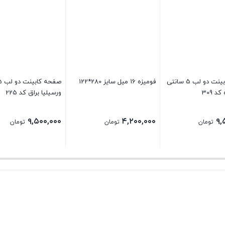
صفحه کابینت دو لب 5 سانتی
فومیزه 16 میل سایز 280*122
د 309
ورسیلیا براق کد 225
۹,۵۰۰,۰۰۰
۴,۲۰۰,۰۰۰
۹,
تومان
تومان
تومان