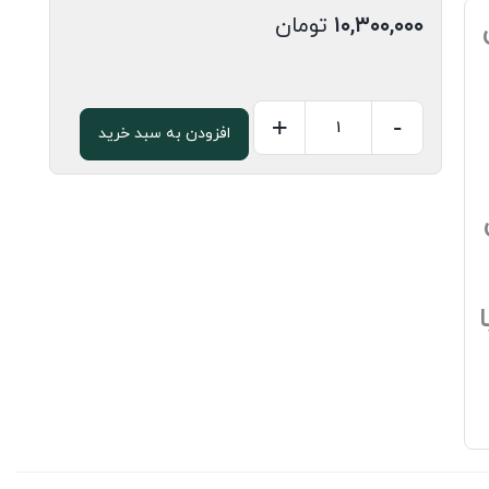
۱۰,۳۰۰,۰۰۰
تومان
+
-
افزودن به سبد خرید
ام
دی
اف
16
میل
ویکتوریا
براق
کد
3310
عدد