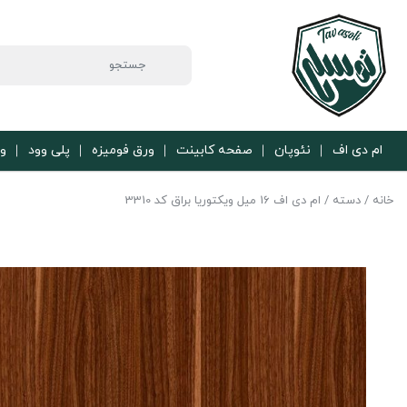
ام دی اف
نئوپان
صفحه کابینت
ورق فومیزه
پلی وود
ور
خانه
/
دسته
/ ام دی اف 16 میل ویکتوریا براق کد 3310