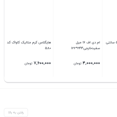
صفحه کابینت دو لب 5 سانتی
ام دی اف 16 میل
هایگلاس کرم متالیک کاواک کد
سفیدخارجی244*122
580
10
۰۰
۷,۶۰۰,۰۰۰
۴,۰۰۰,۰۰۰
تومان
تومان
رفتن به بالا