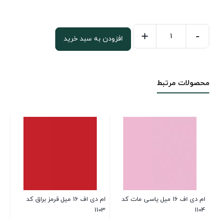
+
-
افزودن به سبد خرید
ام
دی
اف
محصولات مرتبط
16
میل
کرم
براق
کد
1110
عدد
ام دی اف 16 میل یاسی مات کد
ام دی اف 16 میل قرمز براق کد
108
1103
1104