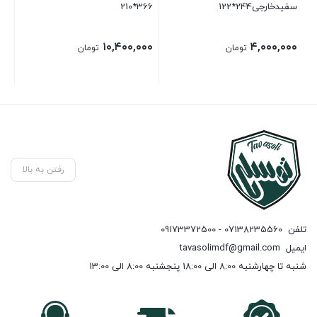
سفیدخارجی244*122
366*210
ضخامت
۰۰
۱۰,۴۰۰,۰۰۰
۴,۰۰۰,۰۰۰
تومان
تومان
رفتن به بالا
تلفن
07138235560 - 09173372500
ایمیل
tavasolimdf@gmail.com
شنبه تا چهارشنبه 8:00 الی 18:00 پنجشنبه 8:00 الی 13:00