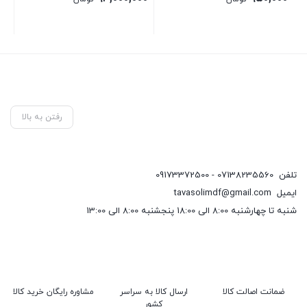
رفتن به بالا
تلفن
07138235560 - 09173372500
ایمیل
tavasolimdf@gmail.com
شنبه تا چهارشنبه 8:00 الی 18:00 پنجشنبه 8:00 الی 13:00
ضمانت اصالت کالا
ارسال کالا به سراسر
مشاوره رایگان خرید کالا
کشور