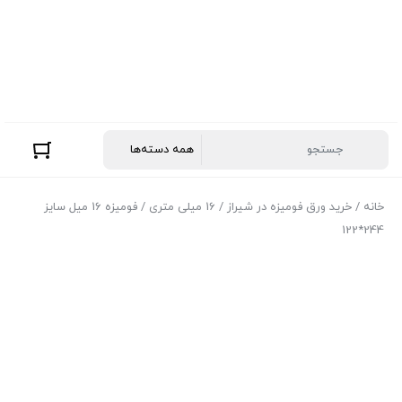
خانه
/
خرید ورق فومیزه در شیراز
/
16 میلی متری
/ فومیزه 16 میل سایز
244*122