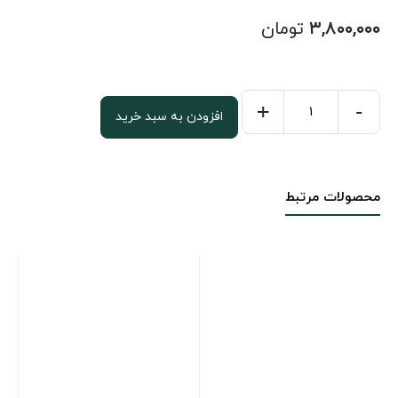
۳,۸۰۰,۰۰۰
تومان
+
-
افزودن به سبد خرید
فومیزه
16
میل
محصولات مرتبط
سایز
244*122
عدد