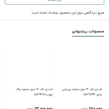
هیچ دیدگاهی برای این محصول نوشته نشده است.
محصولات پیشنهادی
ام دی اف 3 میل سفید پرینتی
ام دی اف 16 میل سفید پاک
سایز 244*183
چوب366*183
مات
۰۰
۹۳,۰۰۰,۰۰۰
۹۵۰,۰۰۰
تومان
تومان