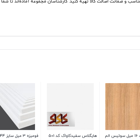
ناسب و ضمانت اصالت کالا تهیه کنید. کارشناسان مجموعه آماده‌اند تا شما ر
ام دی اف 16 میل سوئیس الم
هایگلاس سفیدکاواک کد 501
فومیزه 3 میل سایز 244*122