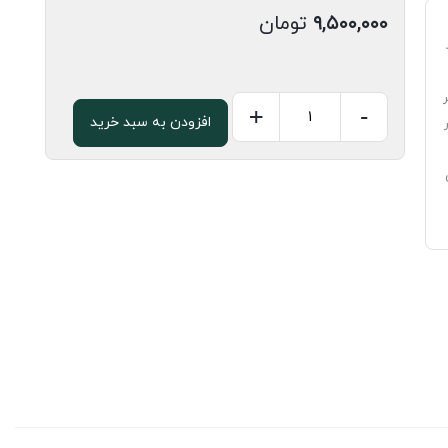
۹,۵۰۰,۰۰۰
تومان
+
-
افزودن به سبد خرید
صفحه
کابینت
دو
لب
5
سانتی
سفید
براق
کد
402
عدد