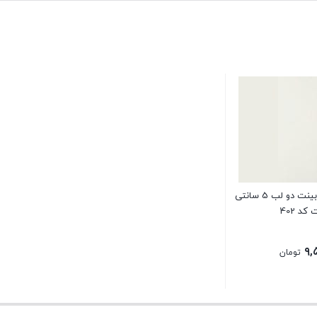
صفحه کابینت دو لب 5 سانتی
د 402
۹,
تومان