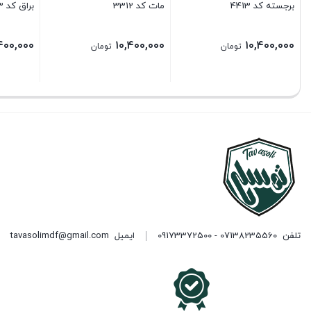
برجسته کد 4413
مات کد 3312
براق کد 5503
۴۰۰,۰۰۰
۱۰,۴۰۰,۰۰۰
۱۰,۴۰۰,۰۰۰
تومان
تومان
تلفن
07138235560 - 09173372500
ایمیل
tavasolimdf@gmail.com