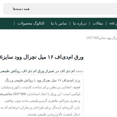
os
مقالات
درباره ما
تماس با ما
کاتالوگ محصولات
ورق ام‌دی‌اف ۱۶ میل نچرال وود سایز366*183
دسته:
ام دی اف در شیراز
,
ورق ام دی اف روکش طبیعی
ورق
ام‌دی‌اف ۱۶ میل نچرال وود
با
روکش طبیعی و رنگ
جدید
، انتخابی بی‌نظیر برای ساخت کابینت، دکور و مبلمان
لوکس است. این ورق با ابعاد استاندارد
366*183
سانتی‌متر
و مغزی متراکم، ظاهری گرم و طبیعی مانند چوب واقعی
دارد. گزینه‌ای ایده‌آل برای طراحان و نجاران حرفه‌ای که به
دنبال کیفیت بالا و زیبایی طبیعی هستند.