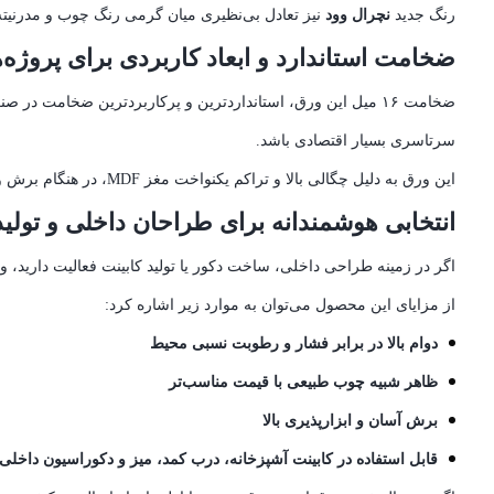
رنگ جدید
نچرال وود
نیز تعادل بی‌نظیری میان گرمی رنگ چوب و مدرنیته
ضخامت استاندارد و ابعاد کاربردی برای پروژه‌
ضخامت ۱۶ میل این ورق، استانداردترین و پرکاربردترین ضخامت در صنعت چوب است. ابعاد بزرگ
سرتاسری بسیار اقتصادی باشد.
این ورق به دلیل چگالی بالا و تراکم یکنواخت مغز MDF، در هنگام برش و ابزارخوری دچار لب‌پریدگی نمی‌شود و سطحی کاملاً صاف و پایدار ارائه می‌دهد.
انتخابی هوشمندانه برای طراحان داخلی و تولید
اگر در زمینه طراحی داخلی، ساخت دکور یا تولید کابینت فعالیت دارید، ورق ام‌دی‌اف نچرال وود ۱۶ میل می‌تواند جا
از مزایای این محصول می‌توان به موارد زیر اشاره کرد:
دوام بالا در برابر فشار و رطوبت نسبی محیط
ظاهر شبیه چوب طبیعی با قیمت مناسب‌تر
برش آسان و ابزارپذیری بالا
قابل استفاده در کابینت آشپزخانه، درب کمد، میز و دکوراسیون داخلی