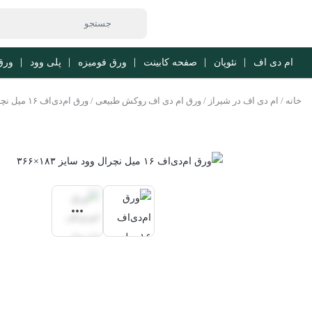
ام دی اف
نئوپان
صفحه کابینت
ورق فومیزه
پلی وود
ورق b
خانه
/
ام دی اف در شیراز
/
ورق ام دی اف روکش طبیعی
/ ورق ام‌دی‌اف ۱۶ میل نچرال وود سایز366*183