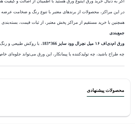
اگر به دنبال خرید ورق ایننوع ورق هستید با اطمینان از اصالت و کیفیت هس
در این مراکز، محصولات از برندهای معتبر با تنوع رنگ و ضخامت عرضه 
همچنین با خرید مستقیم از مراکز پخش معتبر، از ثبات قیمت، بسته‌بندی 
جمع‌بندی
ورق ام‌دی‌اف ۱۶ میل نچرال وود سایز 366*183
، با روکش طبیعی و رنگ م
چه طراح باشید، چه تولیدکننده یا پیمانکار، این ورق می‌تواند جلوه‌ای خاص و حرف
محصولات پیشنهادی