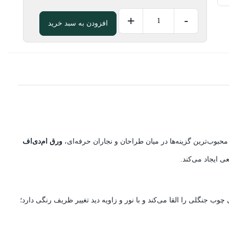
+
-
افزودن به سبد خرید
ورق
ام‌دی‌اف
۱۶
میل
نچرال
وود
سایز366*183
عدد
حبوب‌ترین گزینه‌ها در میان طراحان و نجاران حرفه‌ای،
ورق ام‌دی‌اف
 ایجاد می‌کند.
واقعی چوب جنگلی را القا می‌کند و با نور و زاویه دید تغییر ظریف رنگی دارد؛