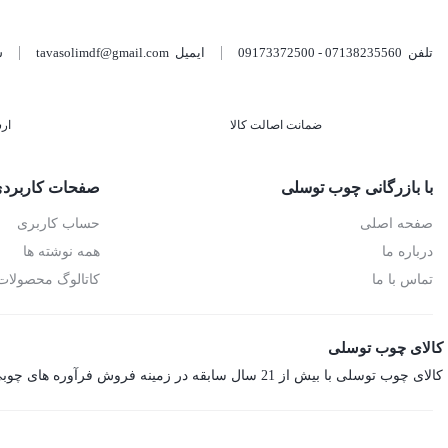
تلفن
07138235560 - 09173372500
ایمیل
tavasolimdf@gmail.com
شن
ضمانت اصالت کالا
ار
با بازرگانی چوب توسلی
صفحات کاربرد
صفحه اصلی
حساب کاربری
درباره ما
همه نوشته ها
تماس با ما
کاتالوگ محصولات
کالای چوب توسلی
کالای چوب توسلی با بیش از 21 سال سابقه در زمینه فروش فرآوره های چوبی اعم از ام‌دی‌اف، هایگلاس، نئوپان، صفحه کابینت، ورق فومیزه و پلای‌وود می باشد.