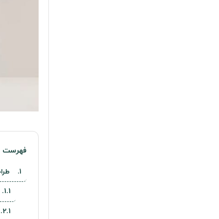
فهرست م
طراحی د