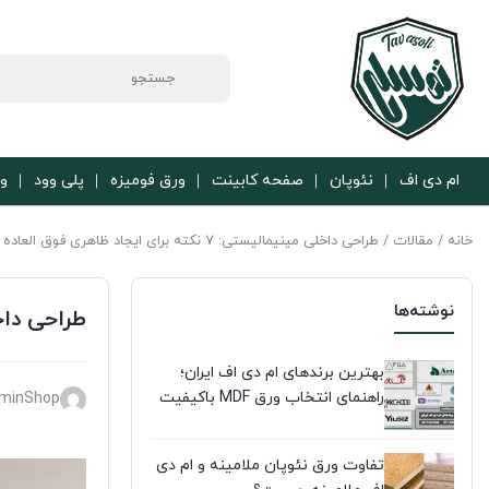
ام دی اف
نئوپان
صفحه کابینت
ورق فومیزه
پلی وود
ور
خانه
/
مقالات
/ طراحی داخلی مینیمالیستی: 7 نکته برای ایجاد ظاهری فوق العاده
نوشته‌ها
طراحی داخلی مینیمالی
بهترین برندهای ام دی اف ایران؛
راهنمای انتخاب ورق MDF باکیفیت
minShop
تفاوت ورق نئوپان ملامینه و ام دی