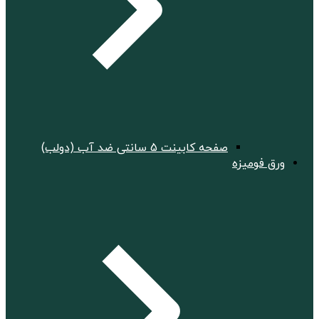
صفحه کابینت 5 سانتی ضد آب (دولب)
ورق فومیزه