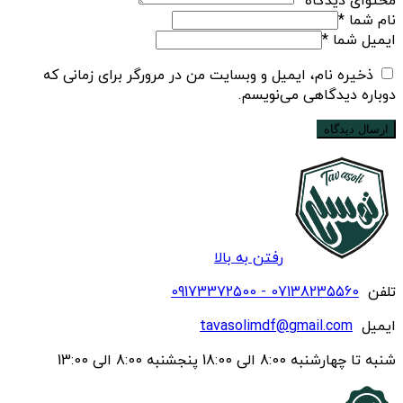
محتوای دیدگاه
*
نام شما
*
ایمیل شما
*
ذخیره نام، ایمیل و وبسایت من در مرورگر برای زمانی که
دوباره دیدگاهی می‌نویسم.
رفتن به بالا
تلفن
07138235560 - 09173372500
ایمیل
tavasolimdf@gmail.com
شنبه تا چهارشنبه 8:00 الی 18:00 پنجشنبه 8:00 الی 13:00