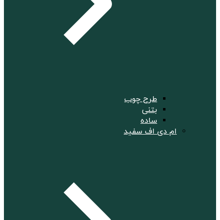
طرح چوب
بتنی
ساده
ام دی اف سفید