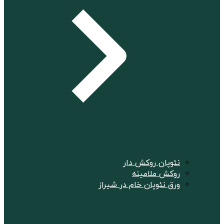
نئوپان روکش دار
روکش ملامینه
ورق نئوپان خام در شیراز