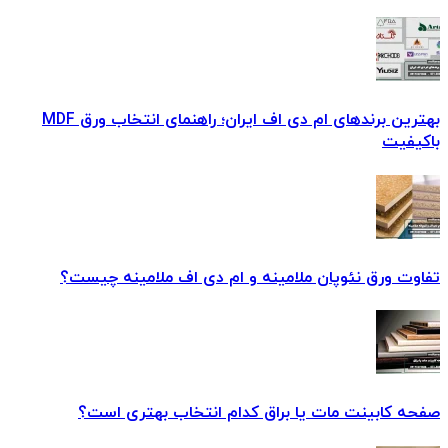
بهترین برندهای ام دی اف ایران؛ راهنمای انتخاب ورق MDF
باکیفیت
تفاوت ورق نئوپان ملامینه و ام دی اف ملامینه چیست؟
صفحه کابینت مات یا براق کدام انتخاب بهتری است؟