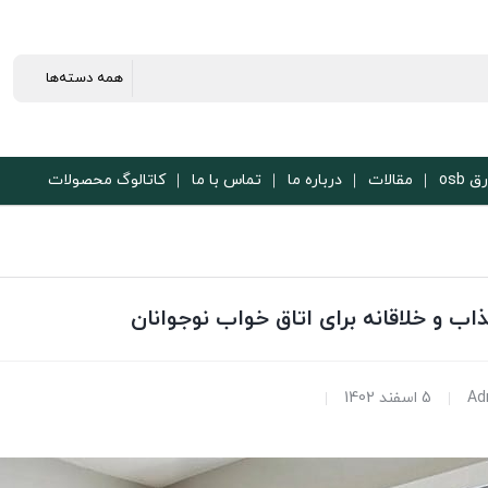
ق osb
مقالات
درباره ما
تماس با ما
کاتالوگ محصولات
Ad
5 اسفند 1402