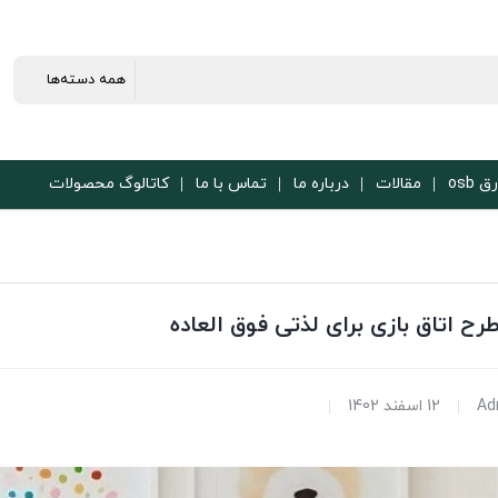
ق osb
مقالات
درباره ما
تماس با ما
کاتالوگ محصولات
Ad
12 اسفند 1402