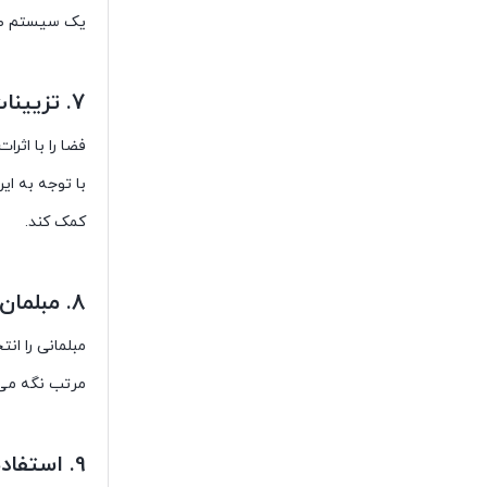
یک سیستم صوت
7. تزیینات شخصی:
فضا را با اثر
با توجه به ای
کمک کند.
8. مبلمان چند منظوره را بگنجانید:
مبلمانی را ان
مرتب نگه می‌د
9. استفاده از تخته بلک برد یا وایت یرد: