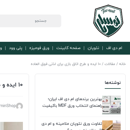
ام دی اف
نئوپان
صفحه کابینت
ورق فومیزه
پلی وود
ور
خانه
/
مقالات
/ 10 ایده و طرح اتاق بازی برای لذتی فوق العاده
نوشته‌ها
10 ایده و طرح اتاق بازی برای لذتی فوق العاده
بهترین برندهای ام دی اف ایران؛
راهنمای انتخاب ورق MDF باکیفیت
minShop
تفاوت ورق نئوپان ملامینه و ام دی