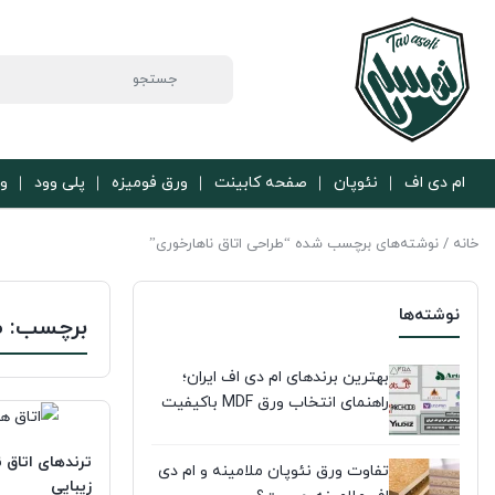
ام دی اف
نئوپان
صفحه کابینت
ورق فومیزه
پلی وود
ور
خانه
/ نوشته‌های برچسب شده “طراحی اتاق ناهارخوری”
نوشته‌ها
برچسب:
ط
بهترین برندهای ام دی اف ایران؛
راهنمای انتخاب ورق MDF باکیفیت
تفاوت ورق نئوپان ملامینه و ام دی
زیبایی