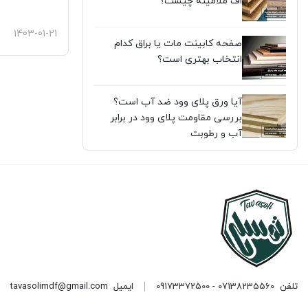
اف ملامینه چیست؟
1403-01-21
صفحه کابینت مات یا براق کدام
انتخاب بهتری است؟
آیا ورق پلای وود ضد آب است؟
بررسی مقاومت پلای وود در برابر
آب و رطوبت
تلفن
07138235560 - 09173372500
ایمیل
tavasolimdf@gmail.com