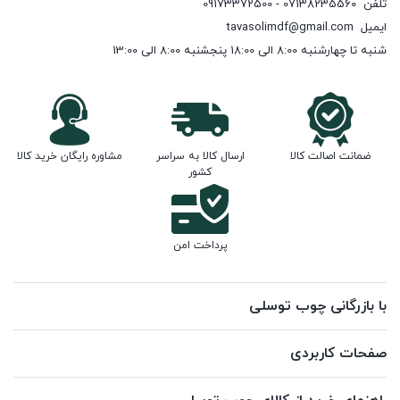
تلفن
07138235560 - 09173372500
ایمیل
tavasolimdf@gmail.com
شنبه تا چهارشنبه 8:00 الی 18:00 پنجشنبه 8:00 الی 13:00
ضمانت اصالت کالا
ارسال کالا به سراسر
مشاوره رایگان خرید کالا
کشور
پرداخت امن
با بازرگانی چوب توسلی
صفحات کاربردی