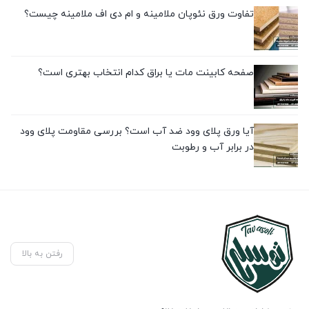
تفاوت ورق نئوپان ملامینه و ام دی اف ملامینه چیست؟
صفحه کابینت مات یا براق کدام انتخاب بهتری است؟
آیا ورق پلای وود ضد آب است؟ بررسی مقاومت پلای وود
در برابر آب و رطوبت
رفتن به بالا