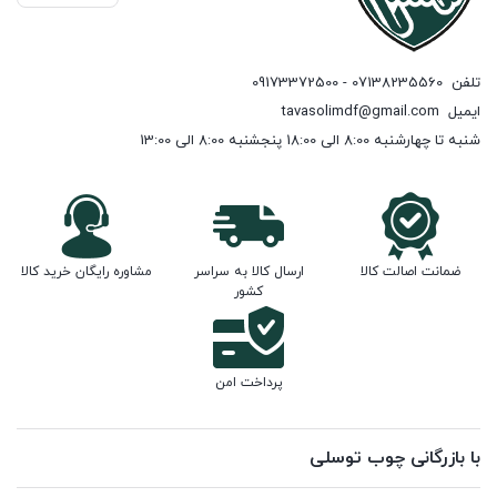
تلفن
07138235560 - 09173372500
ایمیل
tavasolimdf@gmail.com
شنبه تا چهارشنبه 8:00 الی 18:00 پنجشنبه 8:00 الی 13:00
ضمانت اصالت کالا
ارسال کالا به سراسر
مشاوره رایگان خرید کالا
کشور
پرداخت امن
با بازرگانی چوب توسلی