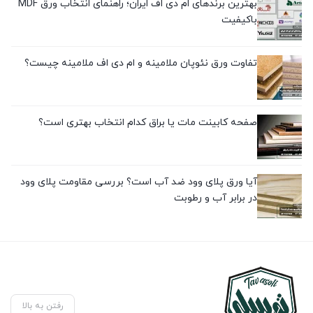
بهترین برندهای ام دی اف ایران؛ راهنمای انتخاب ورق MDF
باکیفیت
تفاوت ورق نئوپان ملامینه و ام دی اف ملامینه چیست؟
صفحه کابینت مات یا براق کدام انتخاب بهتری است؟
آیا ورق پلای وود ضد آب است؟ بررسی مقاومت پلای وود
در برابر آب و رطوبت
رفتن به بالا