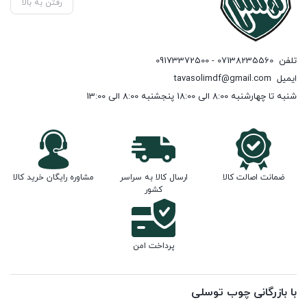
رفتن به بالا
تلفن
07138235560 - 09173372500
ایمیل
tavasolimdf@gmail.com
شنبه تا چهارشنبه 8:00 الی 18:00 پنجشنبه 8:00 الی 13:00
ضمانت اصالت کالا
ارسال کالا به سراسر
مشاوره رایگان خرید کالا
کشور
پرداخت امن
با بازرگانی چوب توسلی