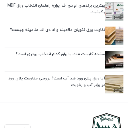
بهترین برندهای ام دی اف ایران؛ راهنمای انتخاب ورق MDF
باکیفیت
تفاوت ورق نئوپان ملامینه و ام دی اف ملامینه چیست؟
صفحه کابینت مات یا براق کدام انتخاب بهتری است؟
آیا ورق پلای وود ضد آب است؟ بررسی مقاومت پلای وود
در برابر آب و رطوبت