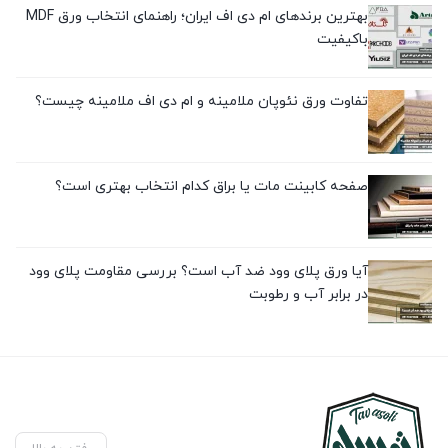
بهترین برندهای ام دی اف ایران؛ راهنمای انتخاب ورق MDF
باکیفیت
تفاوت ورق نئوپان ملامینه و ام دی اف ملامینه چیست؟
صفحه کابینت مات یا براق کدام انتخاب بهتری است؟
آیا ورق پلای وود ضد آب است؟ بررسی مقاومت پلای وود
در برابر آب و رطوبت