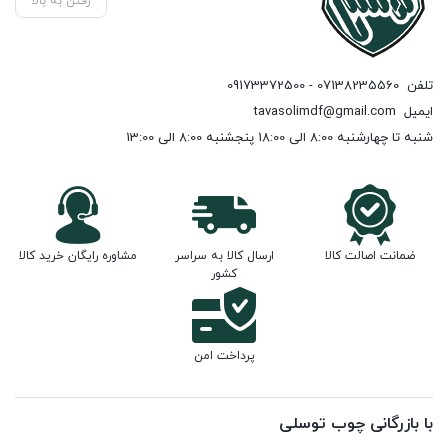
رفتن به بالا
تلفن
07138235560 - 09173372500
ایمیل
tavasolimdf@gmail.com
شنبه تا چهارشنبه 8:00 الی 18:00 پنجشنبه 8:00 الی 13:00
ضمانت اصالت کالا
ارسال کالا به سراسر
مشاوره رایگان خرید کالا
کشور
پرداخت امن
با بازرگانی چوب توسلی