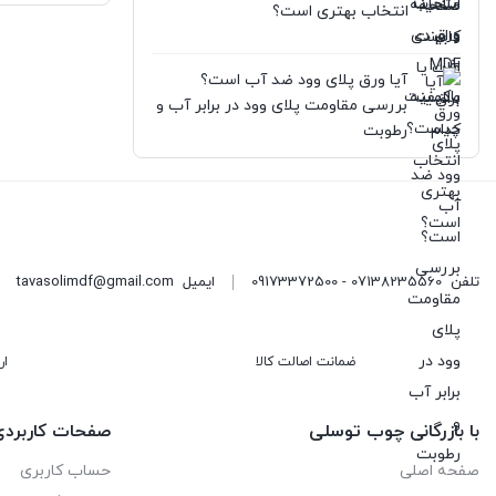
انتخاب بهتری است؟
آیا ورق پلای وود ضد آب است؟
بررسی مقاومت پلای وود در برابر آب و
رطوبت
تلفن
07138235560 - 09173372500
ایمیل
tavasolimdf@gmail.com
ضمانت اصالت کالا
ار
با بازرگانی چوب توسلی
صفحات کاربرد
صفحه اصلی
حساب کاربری