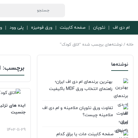
ام دی اف
نئوپان
صفحه کابینت
ورق فومیزه
پلی وود
ور
خانه
/ نوشته‌های برچسب شده “اتاق کودک”
نوشته‌ها
برچسب:
ا
بهترین برندهای ام دی اف ایران؛
راهنمای انتخاب ورق MDF باکیفیت
ایده های تزئی
تفاوت ورق نئوپان ملامینه و ام دی اف
جنسیت
ملامینه چیست؟
1402-11-29
صفحه کابینت مات یا براق کدام