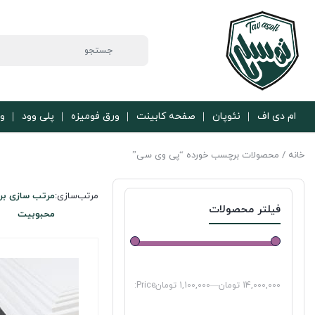
ام دی اف
نئوپان
صفحه کابینت
ورق فومیزه
پلی وود
ور
خانه
/ محصولات برچسب خورده “پی وی سی”
مرتب‌سازی:
مرتب سازی بر
فیلتر محصولات
محبوبیت
14,000,000 تومان
—
1,100,000 تومان
Price: