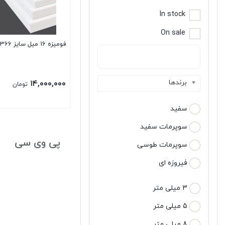
In stock
On sale
فومیزه 16 میل سایز 366*183
برندها
۱۴,۰۰۰,۰۰۰
تومان
سفید
سوپرمات سفید
پی وی سی
سوپرمات طوسی
فیروزه ای
3 میلی متر
5 میلی متر
8 میلی متر