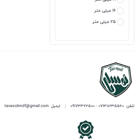
16 میلی متر
25 میلی متر
تلفن
07138235560 - 09173372500
ایمیل
tavasolimdf@gmail.com