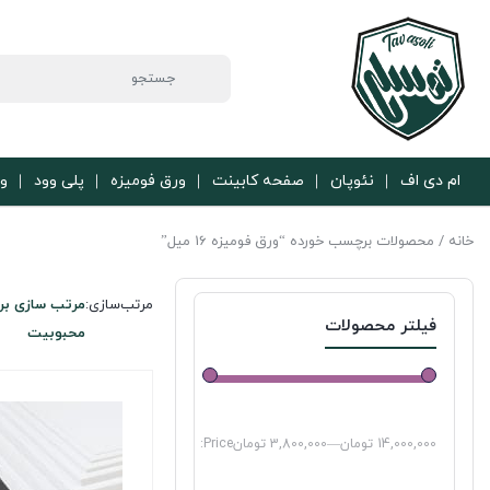
ام دی اف
نئوپان
صفحه کابینت
ورق فومیزه
پلی وود
ور
خانه
/ محصولات برچسب خورده “ورق فومیزه 16 میل”
مرتب‌سازی:
مرتب سازی بر
فیلتر محصولات
محبوبیت
14,000,000 تومان
—
3,800,000 تومان
Price: