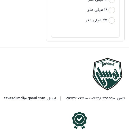
16 میلی متر
25 میلی متر
تلفن
07138235560 - 09173372500
ایمیل
tavasolimdf@gmail.com