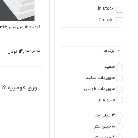
In stock
On sale
فومیزه 16 میل سایز 366*183
برندها
۱۴,۰۰۰,۰۰۰
تومان
سفید
سوپرمات سفید
ورق فومیزه 16 میل
سوپرمات طوسی
فیروزه ای
3 میلی متر
5 میلی متر
8 میلی متر