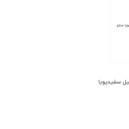
یدپویا سایز