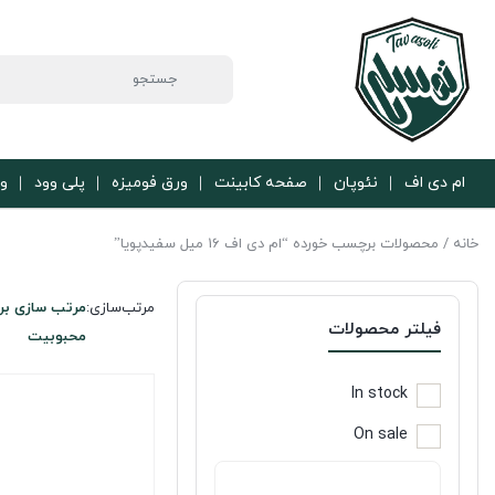
ام دی اف
نئوپان
صفحه کابینت
ورق فومیزه
پلی وود
ور
خانه
/ محصولات برچسب خورده “ام دی اف 16 میل سفیدپویا”
مرتب‌سازی:
مرتب سازی بر
فیلتر محصولات
محبوبیت
In stock
On sale