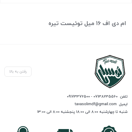
ام دی اف 16 میل توئیست تیره
رفتن به بالا
تلفن
07138235560 - 09173372500
ایمیل
tavasolimdf@gmail.com
شنبه تا چهارشنبه 8:00 الی 18:00 پنجشنبه 8:00 الی 13:00