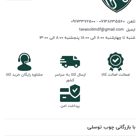
تلفن
07138235560 - 09173372500
ایمیل
tavasolimdf@gmail.com
شنبه تا چهارشنبه 8:00 الی 18:00 پنجشنبه 8:00 الی 13:00
ضمانت اصالت کالا
ارسال کالا به سراسر
مشاوره رایگان خرید کالا
کشور
پرداخت امن
با بازرگانی چوب توسلی