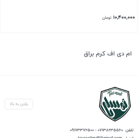
۱۰,۴۰۰,۰۰۰
تومان
ام دی اف کرم براق
رفتن به بالا
تلفن
07138235560 - 09173372500