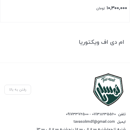
۱۰,۳۰۰,۰۰۰
تومان
ام دی اف ویکتوریا
رفتن به بالا
تلفن
07138235560 - 09173372500
ایمیل
tavasolimdf@gmail.com
شنبه تا چهارشنبه 8:00 الی 18:00 پنجشنبه 8:00 الی 13:00