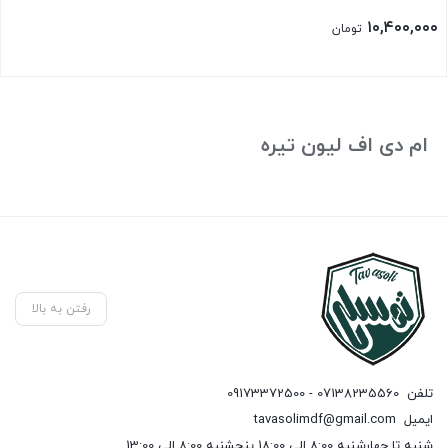
۱۰,۴۰۰,۰۰۰
تومان
ام دی اف لیون تیره
رفتن به بالا
تلفن
07138235560 - 09173372500
ایمیل
tavasolimdf@gmail.com
شنبه تا چهارشنبه 8:00 الی 18:00 پنجشنبه 8:00 الی 13:00