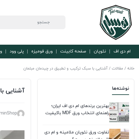
ام دی اف
نئوپان
صفحه کابینت
ورق فومیزه
پلی وود
ور
خانه
/
مقالات
/ آشنایی با سبک ترکیب و تطبیق در چیدمان مبلمان
نوشته‌ها
آشنایی با
بهترین برندهای ام دی اف ایران؛
راهنمای انتخاب ورق MDF باکیفیت
minShop
تفاوت ورق نئوپان ملامینه و ام دی