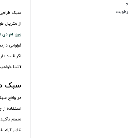
سبک طراحی د
از متریال ط
ورق ام دی 
فراوانی دارند
اگر قصد دار
آشنا خواهید
سبک ط
استفاده از 
منظم تأکید 
ظاهر آرام ط