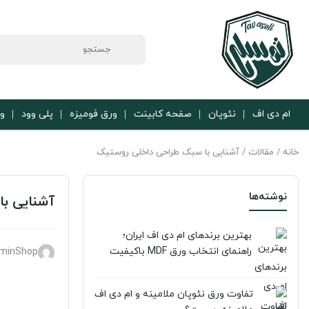
ام دی اف
نئوپان
صفحه کابینت
ورق فومیزه
پلی وود
ور
خانه
/
مقالات
/ آشنایی با سبک طراحی داخلی روستیک
نوشته‌ها
آشنایی ب
بهترین برندهای ام دی اف ایران؛
راهنمای انتخاب ورق MDF باکیفیت
minShop
تفاوت ورق نئوپان ملامینه و ام دی اف