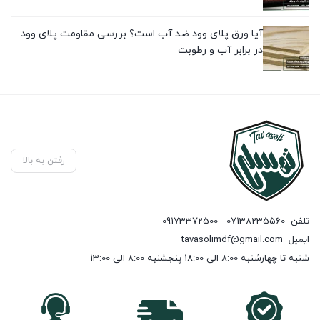
آیا ورق پلای وود ضد آب است؟ بررسی مقاومت پلای وود
در برابر آب و رطوبت
رفتن به بالا
تلفن
07138235560 - 09173372500
ایمیل
tavasolimdf@gmail.com
شنبه تا چهارشنبه 8:00 الی 18:00 پنجشنبه 8:00 الی 13:00