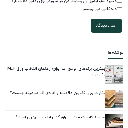
ذخیره نام، ایمیل و وبسایت من در مرورگر برای زمانی که دوباره
دیدگاهی می‌نویسم.
نوشته‌ها
بهترین برندهای ام دی اف ایران؛ راهنمای انتخاب ورق MDF
باکیفیت
تفاوت ورق نئوپان ملامینه و ام دی اف ملامینه چیست؟
صفحه کابینت مات یا براق کدام انتخاب بهتری است؟