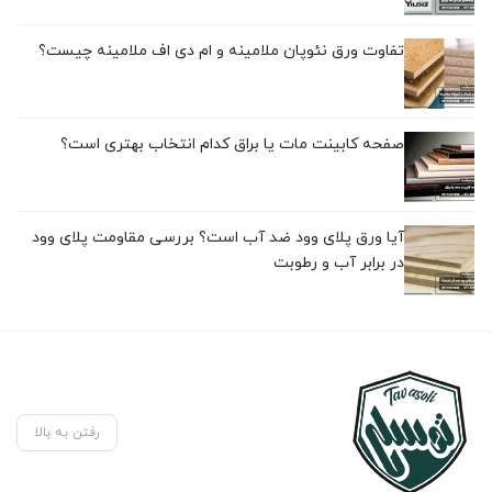
تفاوت ورق نئوپان ملامینه و ام دی اف ملامینه چیست؟
صفحه کابینت مات یا براق کدام انتخاب بهتری است؟
آیا ورق پلای وود ضد آب است؟ بررسی مقاومت پلای وود
در برابر آب و رطوبت
رفتن به بالا