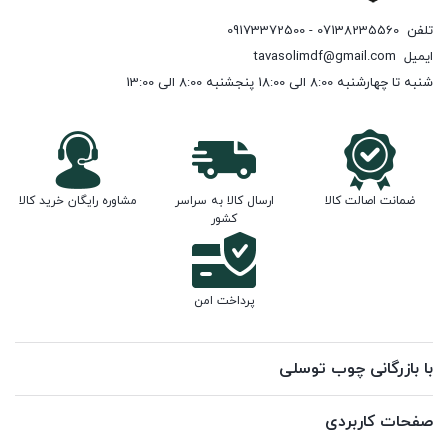
تلفن
07138235560 - 09173372500
ایمیل
tavasolimdf@gmail.com
شنبه تا چهارشنبه 8:00 الی 18:00 پنجشنبه 8:00 الی 13:00
ضمانت اصالت کالا
ارسال کالا به سراسر
مشاوره رایگان خرید کالا
کشور
پرداخت امن
با بازرگانی چوب توسلی
صفحات کاربردی