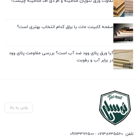
تفاوت ورق نئوپان ملامینه و ام دی اف ملامینه چیست؟
صفحه کابینت مات یا براق کدام انتخاب بهتری است؟
آیا ورق پلای وود ضد آب است؟ بررسی مقاومت پلای وود
در برابر آب و رطوبت
رفتن به بالا
تلفن
07138235560 - 09173372500