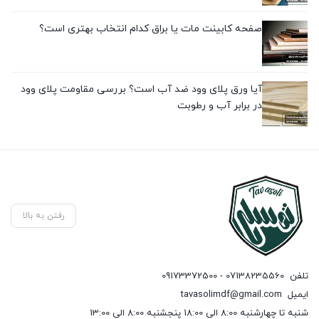
صفحه کابینت مات یا براق کدام انتخاب بهتری است؟
آیا ورق پلای وود ضد آب است؟ بررسی مقاومت پلای وود
در برابر آب و رطوبت
رفتن به بالا
تلفن
07138235560 - 09173372500
ایمیل
tavasolimdf@gmail.com
شنبه تا چهارشنبه 8:00 الی 18:00 پنجشنبه 8:00 الی 13:00