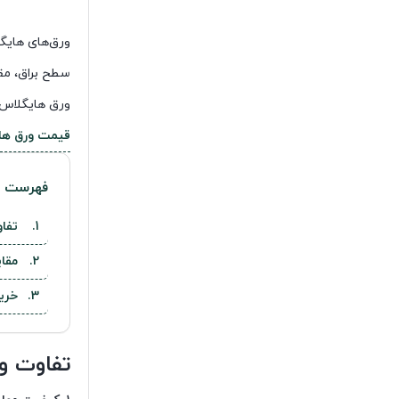
ورق‌های هایگل
سطح براق، مقا
ورق هایگلاس ت
قیمت ورق های
فهرست م
تفا
مقا
خری
تفاوت و