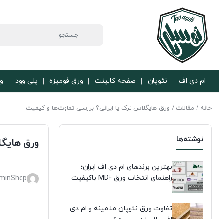
ام دی اف
نئوپان
صفحه کابینت
ورق فومیزه
پلی وود
ور
خانه
/
مقالات
/ ورق هایگلاس ترک یا ایرانی؟ بررسی تفاوت‌ها و کیفیت
نوشته‌ها
ورق هایگل
بهترین برندهای ام دی اف ایران؛
راهنمای انتخاب ورق MDF باکیفیت
minShop
تفاوت ورق نئوپان ملامینه و ام دی