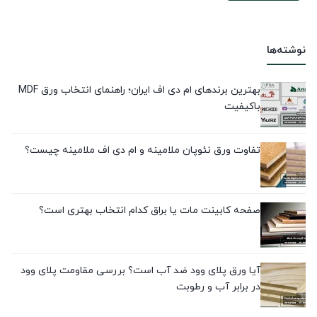
نوشته‌ها
بهترین برندهای ام دی اف ایران؛ راهنمای انتخاب ورق MDF
باکیفیت
تفاوت ورق نئوپان ملامینه و ام دی اف ملامینه چیست؟
صفحه کابینت مات یا براق کدام انتخاب بهتری است؟
آیا ورق پلای وود ضد آب است؟ بررسی مقاومت پلای وود
در برابر آب و رطوبت