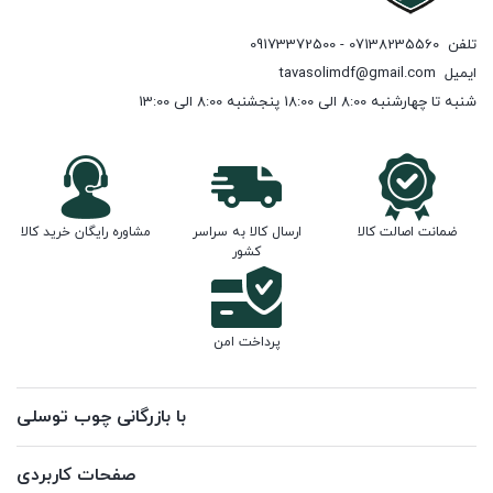
تلفن
07138235560 - 09173372500
ایمیل
tavasolimdf@gmail.com
شنبه تا چهارشنبه 8:00 الی 18:00 پنجشنبه 8:00 الی 13:00
ضمانت اصالت کالا
ارسال کالا به سراسر
مشاوره رایگان خرید کالا
کشور
پرداخت امن
با بازرگانی چوب توسلی
صفحات کاربردی