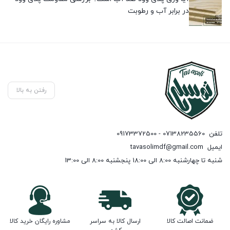
در برابر آب و رطوبت
رفتن به بالا
تلفن
07138235560 - 09173372500
ایمیل
tavasolimdf@gmail.com
شنبه تا چهارشنبه 8:00 الی 18:00 پنجشنبه 8:00 الی 13:00
ضمانت اصالت کالا
ارسال کالا به سراسر
مشاوره رایگان خرید کالا