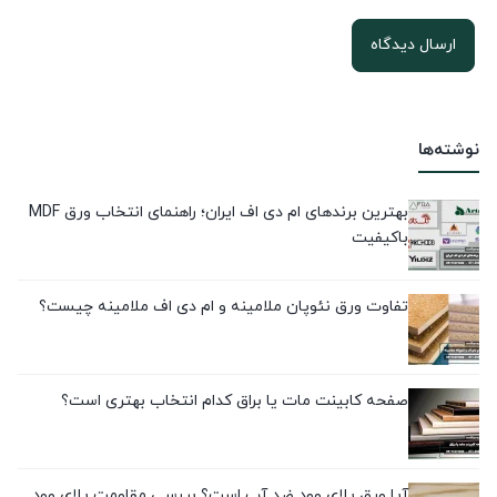
نوشته‌ها
بهترین برندهای ام دی اف ایران؛ راهنمای انتخاب ورق MDF
باکیفیت
تفاوت ورق نئوپان ملامینه و ام دی اف ملامینه چیست؟
صفحه کابینت مات یا براق کدام انتخاب بهتری است؟
آیا ورق پلای وود ضد آب است؟ بررسی مقاومت پلای وود