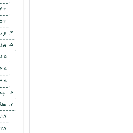
از 
ورق 
چه 
هنگ