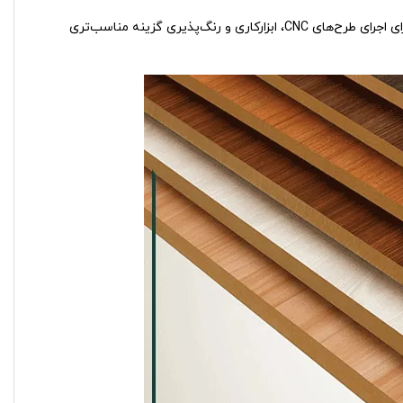
به دلیل تراکم بیشتر، ام‌دی‌اف ملامینه استحکام بالاتری نسبت به نئوپان ملامینه دارد و برای اجرای طرح‌های CNC، ابزارکاری و رنگ‌پذیری گزینه مناسب‌تری