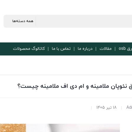
ق osb
مقالات
درباره ما
تماس با ما
کاتالوگ محصولات
 نئوپان ملامینه و ام دی اف ملامینه چیست؟
Ad
18 تیر 1405