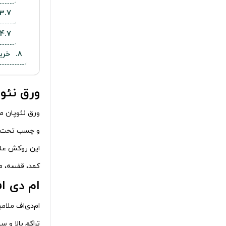
خرید
ورق نئو
ورق نئوپان م
و چسب تحت فش
این روکش علاو
کمد، قفسه، می
ام دی ا
ام‌دی‌اف ملام
تراکم بالا و س