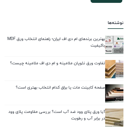
نوشته‌ها
بهترین برندهای ام دی اف ایران؛ راهنمای انتخاب ورق MDF
باکیفیت
تفاوت ورق نئوپان ملامینه و ام دی اف ملامینه چیست؟
صفحه کابینت مات یا براق کدام انتخاب بهتری است؟
آیا ورق پلای وود ضد آب است؟ بررسی مقاومت پلای وود
در برابر آب و رطوبت