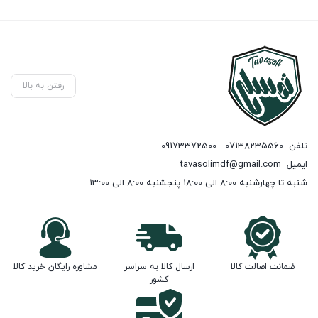
رفتن به بالا
تلفن
07138235560 - 09173372500
ایمیل
tavasolimdf@gmail.com
شنبه تا چهارشنبه 8:00 الی 18:00 پنجشنبه 8:00 الی 13:00
ضمانت اصالت کالا
ارسال کالا به سراسر
مشاوره رایگان خرید کالا
کشور