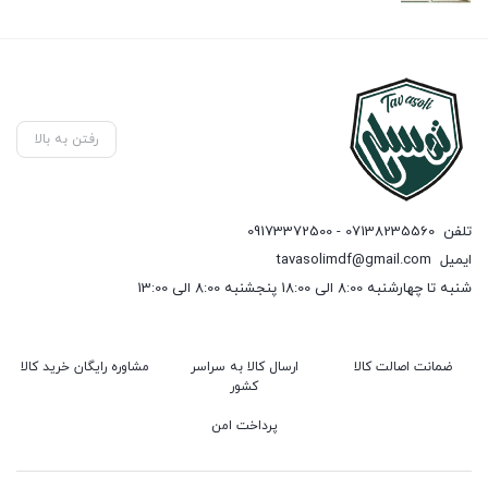
رفتن به بالا
تلفن
07138235560 - 09173372500
ایمیل
tavasolimdf@gmail.com
شنبه تا چهارشنبه 8:00 الی 18:00 پنجشنبه 8:00 الی 13:00
ضمانت اصالت کالا
ارسال کالا به سراسر
مشاوره رایگان خرید کالا
کشور
پرداخت امن