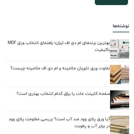
نوشته‌ها
بهترین برندهای ام دی اف ایران؛ راهنمای انتخاب ورق MDF
باکیفیت
تفاوت ورق نئوپان ملامینه و ام دی اف ملامینه چیست؟
صفحه کابینت مات یا براق کدام انتخاب بهتری است؟
آیا ورق پلای وود ضد آب است؟ بررسی مقاومت پلای وود
در برابر آب و رطوبت